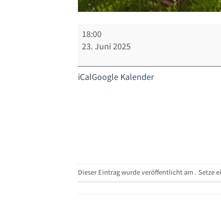
Fraktionssitzung
18:00
|
23. Juni 2025
Anmeldung
erforderlich
iCal
Google Kalender
Dieser Eintrag wurde veröffentlicht am . Setze 