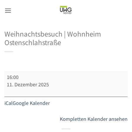
Zum
Inhalt
springen
Weihnachtsbesuch | Wohnheim
Ostenschlahstraße
Weihnachtsbesuch
16:00
|
11. Dezember 2025
Wohnheim
Ostenschlahstraße
iCal
Google Kalender
Kompletten Kalender ansehen