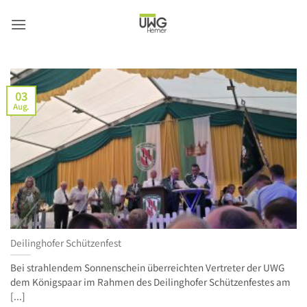
Zum
Inhalt
springen
03
Aug.
Deilinghofer Schützenfest
Bei strahlendem Sonnenschein überreichten Vertreter der UWG
dem Königspaar im Rahmen des Deilinghofer Schützenfestes am
[...]