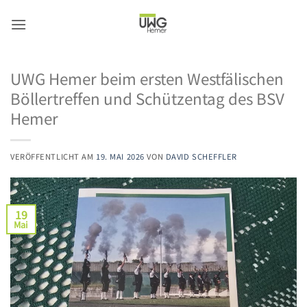
Zum
Inhalt
springen
UWG Hemer beim ersten Westfälischen
Böllertreffen und Schützentag des BSV
Hemer
VERÖFFENTLICHT AM
19. MAI 2026
VON
DAVID SCHEFFLER
19
Mai