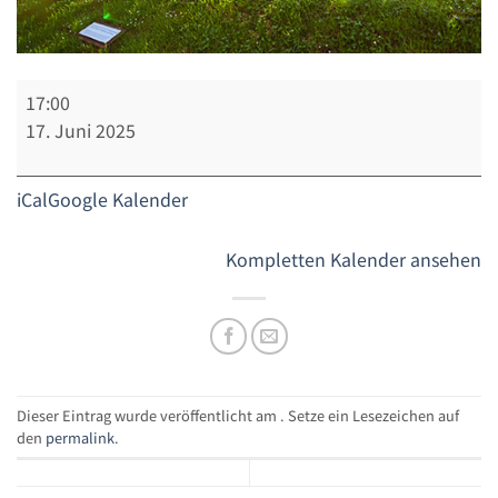
Ausschuss
17:00
für
17. Juni 2025
Stadtentwicklung
und
iCal
Google Kalender
Verkehr
Kompletten Kalender ansehen
Dieser Eintrag wurde veröffentlicht am . Setze ein Lesezeichen auf
den
permalink
.