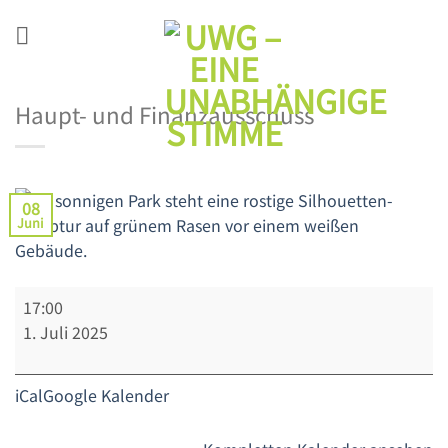
Zum
Inhalt
springen
Haupt- und Finanzausschuss
08
Juni
Haupt-
17:00
und
1. Juli 2025
Finanzausschuss
iCal
Google Kalender