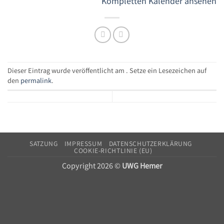
Kompletten Kalender ansehen
Dieser Eintrag wurde veröffentlicht am . Setze ein Lesezeichen auf
den
permalink
.
SATZUNG
IMPRESSUM
DATENSCHUTZERKLÄRUNG
COOKIE-RICHTLINIE (EU)
Copyright 2026 ©
UWG Hemer