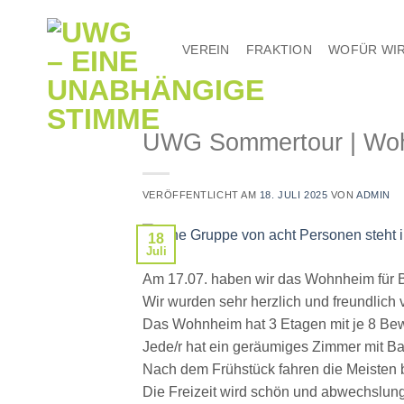
Zum
Inhalt
VEREIN
FRAKTION
WOFÜR WIR
springen
UWG Sommertour | Wohn
VERÖFFENTLICHT AM
18. JULI 2025
VON
ADMIN
18
Juli
Am 17.07. haben wir das Wohnheim für 
Wir wurden sehr herzlich und freundlic
Das Wohnheim hat 3 Etagen mit je 8 Be
Jede/r hat ein geräumiges Zimmer mit B
Nach dem Frühstück fahren die Meisten b
Die Freizeit wird schön und abwechslun